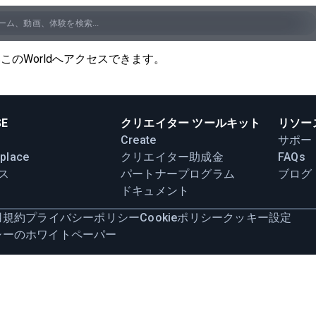
orldへアクセスできます。​​​​
SE
クリエイター ツールキット
リソー
Create
サポー
place
クリエイター助成金
FAQs
ス
パートナープログラム
ブログ
ドキュメント
用規約
プライバシーポリシー
Cookieポリシー
クッキー設定
シーのホワイトペーパー