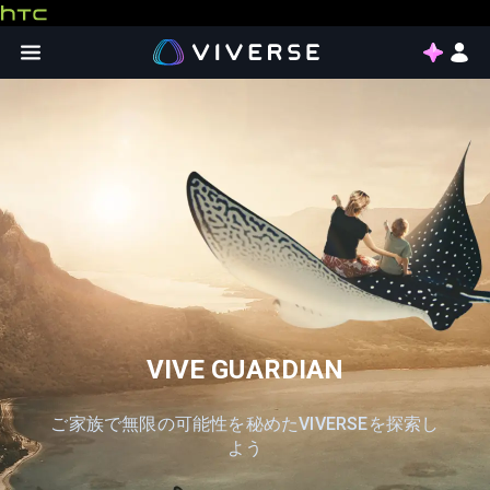
Slide 1 of 1
VIVE GUARDIAN
ご家族で無限の可能性を秘めたVIVERSEを探索し
よう