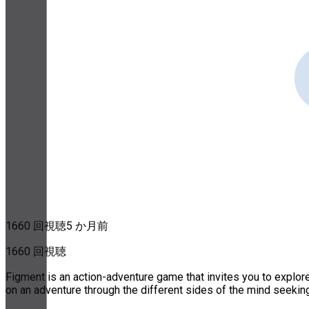
1660 回視聴
5 か月前
1660 回視聴
Figment is an action-adventure game that invites you to explore 
on an adventure through the different sides of the mind seeking