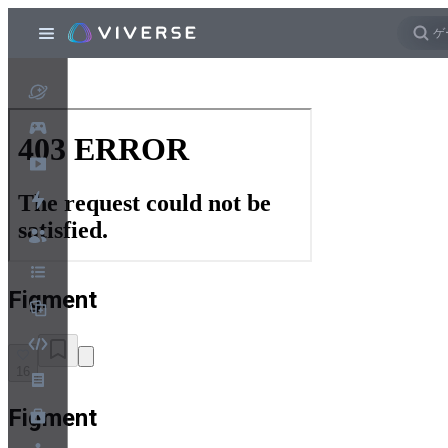
Figment
16
Figment