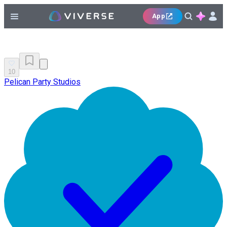
App
10
Pelican Party Studios