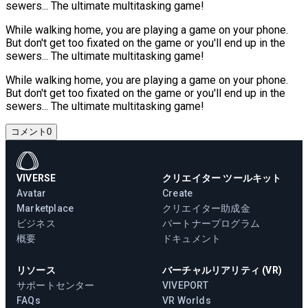
sewers... The ultimate multitasking game!
While walking home, you are playing a game on your phone.
But don't get too fixated on the game or you'll end up in the
sewers... The ultimate multitasking game!
While walking home, you are playing a game on your phone.
But don't get too fixated on the game or you'll end up in the
sewers... The ultimate multitasking game!
コメント
0
VIVERSE
クリエイター ツールキット
Avatar
Create
Marketplace
クリエイター助成金
ビジネス
パートナープログラム
概要
ドキュメント
リソース
バーチャルリアリティ (VR)
サポートセンター
VIVEPORT
FAQs
VR Worlds