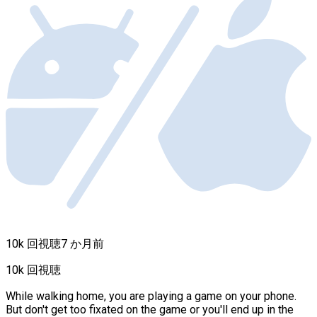
10k 回視聴
7 か月前
10k 回視聴
While walking home, you are playing a game on your phone.
But don't get too fixated on the game or you'll end up in the