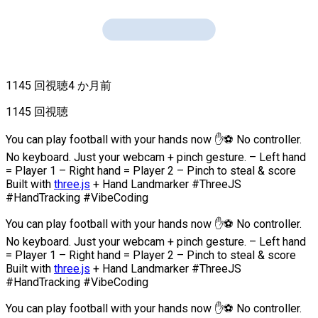
1145 回視聴
4 か月前
1145 回視聴
You can play football with your hands now ✋⚽️ No controller.
No keyboard. Just your webcam + pinch gesture. – Left hand
= Player 1 – Right hand = Player 2 – Pinch to steal & score
Built with
three.js
+ Hand Landmarker #ThreeJS
#HandTracking #VibeCoding
You can play football with your hands now ✋⚽️ No controller.
No keyboard. Just your webcam + pinch gesture. – Left hand
= Player 1 – Right hand = Player 2 – Pinch to steal & score
Built with
three.js
+ Hand Landmarker #ThreeJS
#HandTracking #VibeCoding
You can play football with your hands now ✋⚽️ No controller.