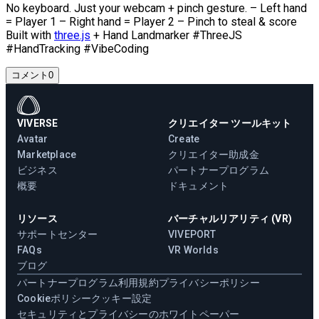
No keyboard. Just your webcam + pinch gesture. – Left hand
= Player 1 – Right hand = Player 2 – Pinch to steal & score
Built with
three.js
+ Hand Landmarker #ThreeJS
#HandTracking #VibeCoding
コメント
0
VIVERSE
クリエイター ツールキット
Avatar
Create
Marketplace
クリエイター助成金
ビジネス
パートナープログラム
概要
ドキュメント
リソース
バーチャルリアリティ (VR)
サポートセンター
VIVEPORT
FAQs
VR Worlds
ブログ
パートナープログラム
利用規約
プライバシーポリシー
Cookieポリシー
クッキー設定
セキュリティとプライバシーのホワイトペーパー