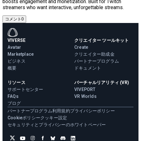
boosts engagement and monetization. Built for Twitch
streamers who want interactive, unforgettable streams.
コメント
0
VIVERSE
クリエイター ツールキット
Avatar
Create
Marketplace
クリエイター助成金
ビジネス
パートナープログラム
概要
ドキュメント
リソース
バーチャルリアリティ (VR)
サポートセンター
VIVEPORT
FAQs
VR Worlds
ブログ
パートナープログラム
利用規約
プライバシーポリシー
Cookieポリシー
クッキー設定
セキュリティとプライバシーのホワイトペーパー