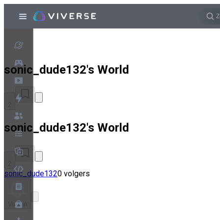
sonic_dude132's World
2
sonic_dude132's World
2
sonic_dude132
0 volgers
Volgen