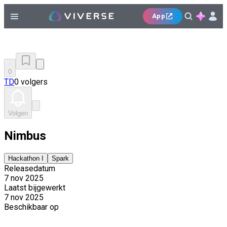
App
0
TD
0 volgers
Volgen
Nimbus
Hackathon I
Spark
Releasedatum
7 nov 2025
Laatst bijgewerkt
7 nov 2025
Beschikbaar op