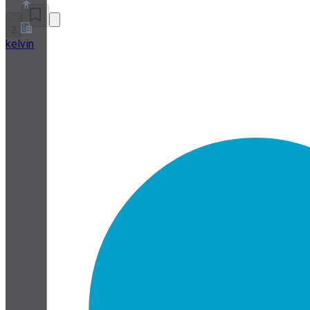
2
kelvin
Over ons
Partnerprogramma
Servicevoorwaarden
Privacybeleid
Cookiebeleid
Cookie-instellingen
Whitepaper over beveiliging en privacy