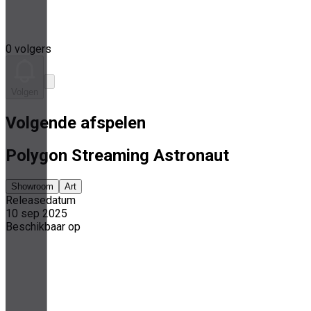
0 volgers
Volgen
Volgende afspelen
Polygon Streaming Astronaut
Showroom
Art
Releasedatum
10 sep 2025
Beschikbaar op