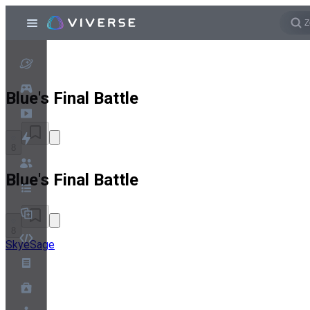
Blue's Final Battle
8
Blue's Final Battle
8
SkyeSage