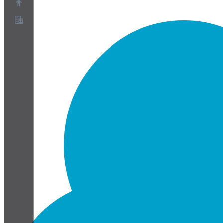
Over ons
Partnerprogramma
Servicevoorwaarden
Privacybeleid
Cookiebeleid
Cookie-instellingen
Whitepaper over beveiliging en privacy