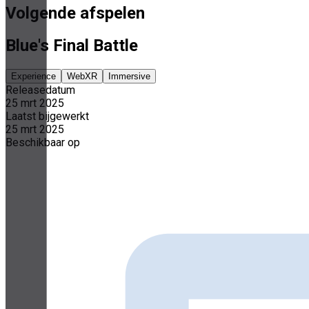
Volgende afspelen
Blue's Final Battle
Experience
WebXR
Immersive
Releasedatum
25 mrt 2025
Laatst bijgewerkt
25 mrt 2025
Beschikbaar op