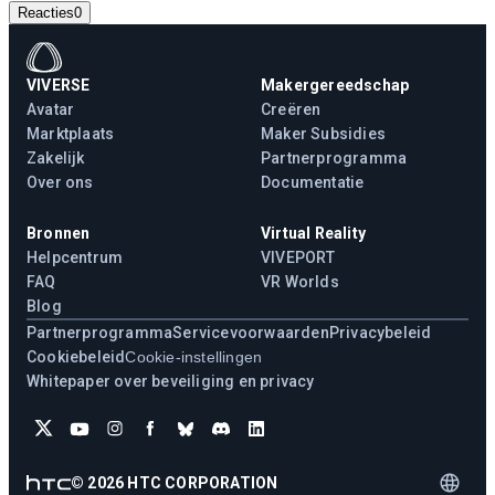
Reacties
0
VIVERSE
Makergereedschap
Avatar
Creëren
Marktplaats
Maker Subsidies
Zakelijk
Partnerprogramma
Over ons
Documentatie
Bronnen
Virtual Reality
Helpcentrum
VIVEPORT
FAQ
VR Worlds
Blog
Partnerprogramma
Servicevoorwaarden
Privacybeleid
Cookiebeleid
Cookie-instellingen
Whitepaper over beveiliging en privacy
©
2026
HTC CORPORATION