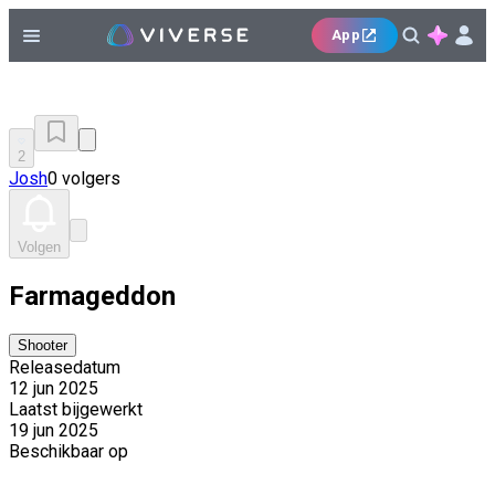
App
2
Josh
0 volgers
Volgen
Farmageddon
Shooter
Releasedatum
12 jun 2025
Laatst bijgewerkt
19 jun 2025
Beschikbaar op