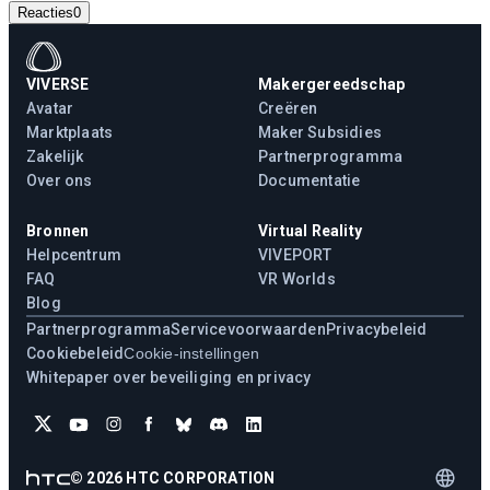
Reacties
0
VIVERSE
Makergereedschap
Avatar
Creëren
Marktplaats
Maker Subsidies
Zakelijk
Partnerprogramma
Over ons
Documentatie
Bronnen
Virtual Reality
Helpcentrum
VIVEPORT
FAQ
VR Worlds
Blog
Partnerprogramma
Servicevoorwaarden
Privacybeleid
Cookiebeleid
Cookie-instellingen
Whitepaper over beveiliging en privacy
©
2026
HTC CORPORATION