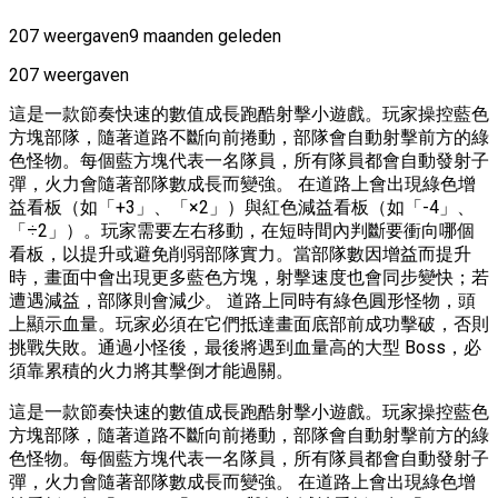
207 weergaven
9 maanden geleden
207 weergaven
這是一款節奏快速的數值成長跑酷射擊小遊戲。玩家操控藍色
方塊部隊，隨著道路不斷向前捲動，部隊會自動射擊前方的綠
色怪物。每個藍方塊代表一名隊員，所有隊員都會自動發射子
彈，火力會隨著部隊數成長而變強。 在道路上會出現綠色增
益看板（如「+3」、「×2」）與紅色減益看板（如「-4」、
「÷2」）。玩家需要左右移動，在短時間內判斷要衝向哪個
看板，以提升或避免削弱部隊實力。當部隊數因增益而提升
時，畫面中會出現更多藍色方塊，射擊速度也會同步變快；若
遭遇減益，部隊則會減少。 道路上同時有綠色圓形怪物，頭
上顯示血量。玩家必須在它們抵達畫面底部前成功擊破，否則
挑戰失敗。通過小怪後，最後將遇到血量高的大型 Boss，必
須靠累積的火力將其擊倒才能過關。
這是一款節奏快速的數值成長跑酷射擊小遊戲。玩家操控藍色
方塊部隊，隨著道路不斷向前捲動，部隊會自動射擊前方的綠
色怪物。每個藍方塊代表一名隊員，所有隊員都會自動發射子
彈，火力會隨著部隊數成長而變強。 在道路上會出現綠色增