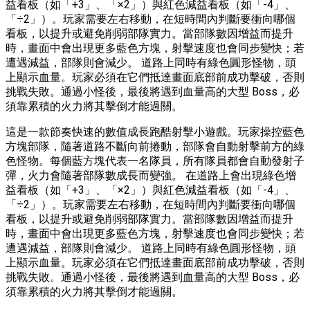
益看板（如「+3」、「×2」）與紅色減益看板（如「-4」、
「÷2」）。玩家需要左右移動，在短時間內判斷要衝向哪個
看板，以提升或避免削弱部隊實力。當部隊數因增益而提升
時，畫面中會出現更多藍色方塊，射擊速度也會同步變快；若
遭遇減益，部隊則會減少。 道路上同時有綠色圓形怪物，頭
上顯示血量。玩家必須在它們抵達畫面底部前成功擊破，否則
挑戰失敗。通過小怪後，最後將遇到血量高的大型 Boss，必
須靠累積的火力將其擊倒才能過關。
這是一款節奏快速的數值成長跑酷射擊小遊戲。玩家操控藍色
方塊部隊，隨著道路不斷向前捲動，部隊會自動射擊前方的綠
色怪物。每個藍方塊代表一名隊員，所有隊員都會自動發射子
彈，火力會隨著部隊數成長而變強。 在道路上會出現綠色增
益看板（如「+3」、「×2」）與紅色減益看板（如「-4」、
「÷2」）。玩家需要左右移動，在短時間內判斷要衝向哪個
看板，以提升或避免削弱部隊實力。當部隊數因增益而提升
時，畫面中會出現更多藍色方塊，射擊速度也會同步變快；若
遭遇減益，部隊則會減少。 道路上同時有綠色圓形怪物，頭
上顯示血量。玩家必須在它們抵達畫面底部前成功擊破，否則
挑戰失敗。通過小怪後，最後將遇到血量高的大型 Boss，必
須靠累積的火力將其擊倒才能過關。