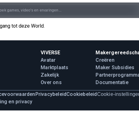
egang tot deze World.
VIVERSE
Makergereedsch
Avatar
Creëren
Marktplaats
Maker Subsidies
Zakelijk
Partnerprogramm
Over ons
Documentatie
icevoorwaarden
Privacybeleid
Cookiebeleid
Cookie-instellinge
ing en privacy