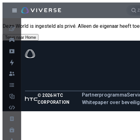
Deze World is ingesteld als privé. Alleen de eigenaar heeft to
Terug naar Home
Partnerprogramma
Serv
©
2026
HTC
Whitepaper over beveilig
CORPORATION