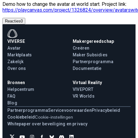
Demo how to change the avatar at world start. Project link:
https://playcanvas.com/project/1326824/overview/avatarswit
Reacties
0
VIVERSE
Makergereedschap
Avatar
Creëren
Marktplaats
Maker Subsidies
Zakelijk
Partnerprogramma
Over ons
Documentatie
Bronnen
Virtual Reality
Helpcentrum
VIVEPORT
FAQ
VR Worlds
Blog
Partnerprogramma
Servicevoorwaarden
Privacybeleid
Cookiebeleid
Cookie-instellingen
Whitepaper over beveiliging en privacy