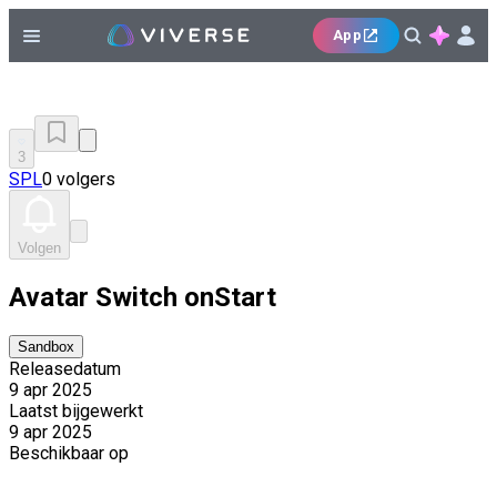
App
3
SPL
0 volgers
Volgen
Avatar Switch onStart
Sandbox
Releasedatum
9 apr 2025
Laatst bijgewerkt
9 apr 2025
Beschikbaar op