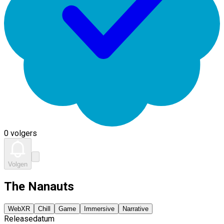
0 volgers
Volgen
The Nanauts
WebXR
Chill
Game
Immersive
Narrative
Releasedatum