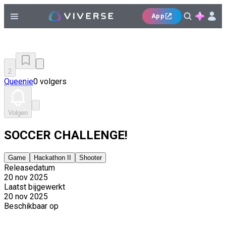
App
2
Queenie
0 volgers
Volgen
SOCCER CHALLENGE!
Game
Hackathon II
Shooter
Releasedatum
20 nov 2025
Laatst bijgewerkt
20 nov 2025
Beschikbaar op