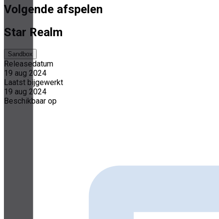
Volgende afspelen
Star Realm
Sandbox
Releasedatum
19 aug 2024
Laatst bijgewerkt
19 aug 2024
Beschikbaar op