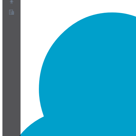
Over ons
Partnerprogramma
Servicevoorwaarden
Privacybeleid
Cookiebeleid
Cookie-instellingen
Whitepaper over beveiliging en privacy