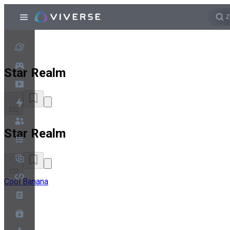
Star Realm
102
Star Realm
102
Cool Banana