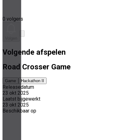
0 volgers
Volgen
Volgende afspelen
Road Crosser Game
Game
Hackathon II
Releasedatum
23 okt 2025
Laatst bijgewerkt
23 okt 2025
Beschikbaar op