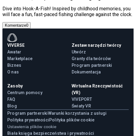
Dive into Hook-A-Fish! Inspired by childhood memories, you
will face a fun, fast-paced fishing challenge against the clock.
Komentarze
0
VIVERSE
Zestaw narzędzi twórcy
Awatar
Utwórz
Marketplace
Granty dla twórców
Biznes
Program partnerski
O nas
Dokumentacja
Zasoby
Wirtualna Rzeczywistość
Centrum pomocy
(VR)
FAQ
VIVEPORT
Blog
Światy VR
Program partnerski
Warunki korzystania z usługi
Polityka prywatności
Polityka plików cookie
Ustawienia plików cookie
Biała księga bezpieczeństwa i prywatności