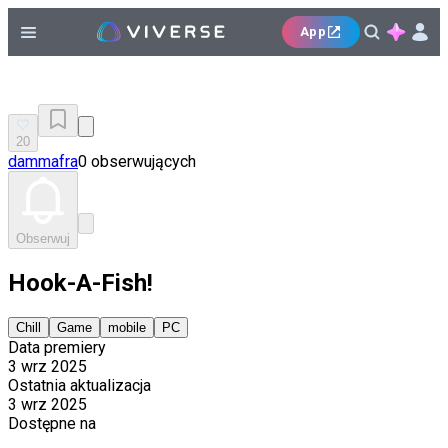
App
20
dammafra
0 obserwujących
Obserwuj
Hook-A-Fish!
Chill
Game
mobile
PC
Data premiery
3 wrz 2025
Ostatnia aktualizacja
3 wrz 2025
Dostępne na