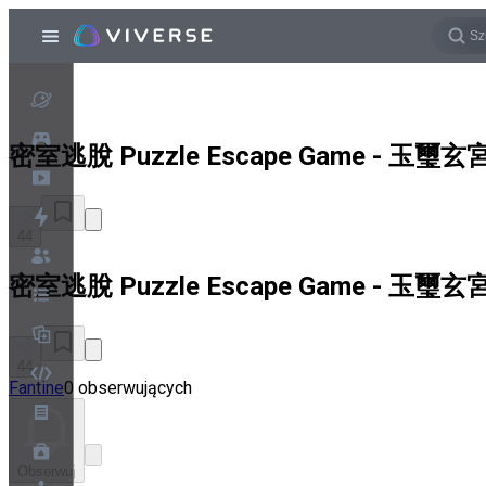
密室逃脫 Puzzle Escape Game - 玉璽玄
44
密室逃脫 Puzzle Escape Game - 玉璽玄
44
Fantine
0 obserwujących
Obserwuj