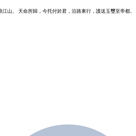
江山。 天命所歸，今托付於君，沿路東行，護送玉璽至帝都。 