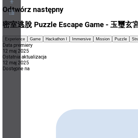
Odtwórz następny
密室逃脫 Puzzle Escape Game - 玉璽玄
O nas
Program partnerski
Warunki korzystania z usługi
Experience
Game
Hackathon I
Immersive
Mission
Puzzle
Str
Polityka prywatności
Data premiery
Polityka plików cookie
12 maj 2025
Ustawienia plików cookie
Ostatnia aktualizacja
Biała księga bezpieczeństwa i prywatności
12 maj 2025
Dostępne na