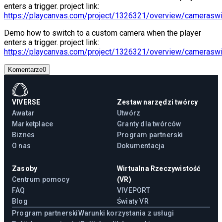
enters a trigger. project link:
https://playcanvas.com/project/1326321/overview/cameraswi
Demo how to switch to a custom camera when the player
enters a trigger. project link:
https://playcanvas.com/project/1326321/overview/cameraswi
Komentarze
0
VIVERSE
Zestaw narzędzi twórcy
Awatar
Utwórz
Marketplace
Granty dla twórców
Biznes
Program partnerski
O nas
Dokumentacja
Zasoby
Wirtualna Rzeczywistość
Centrum pomocy
(VR)
FAQ
VIVEPORT
Blog
Światy VR
Program partnerski
Warunki korzystania z usługi