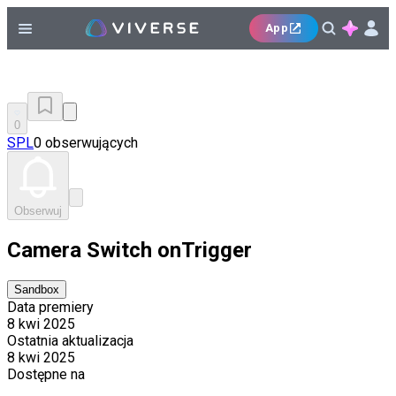
App
0
SPL
0 obserwujących
Obserwuj
Camera Switch onTrigger
Sandbox
Data premiery
8 kwi 2025
Ostatnia aktualizacja
8 kwi 2025
Dostępne na