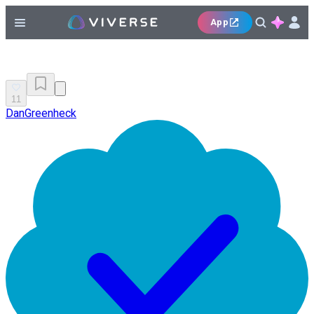
App
11
DanGreenheck