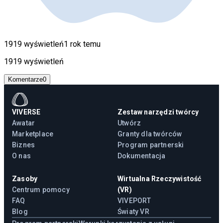
1919 wyświetleń
1 rok temu
1919 wyświetleń
Komentarze
0
VIVERSE
Zestaw narzędzi twórcy
Awatar
Utwórz
Marketplace
Granty dla twórców
Biznes
Program partnerski
O nas
Dokumentacja
Zasoby
Wirtualna Rzeczywistość
Centrum pomocy
(VR)
FAQ
VIVEPORT
Blog
Światy VR