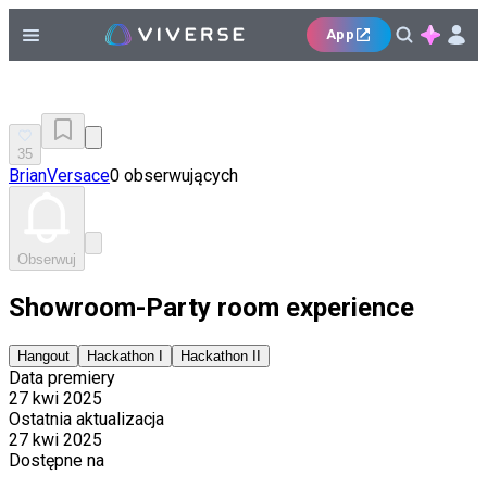
App
35
BrianVersace
0 obserwujących
Obserwuj
Showroom-Party room experience
Hangout
Hackathon I
Hackathon II
Data premiery
27 kwi 2025
Ostatnia aktualizacja
27 kwi 2025
Dostępne na