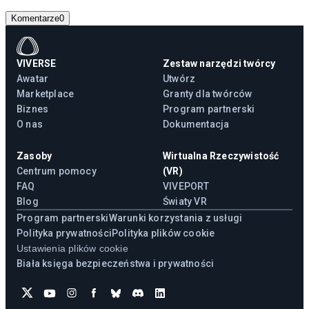
Komentarze
0
VIVERSE
Zestaw narzędzi twórcy
Awatar
Utwórz
Marketplace
Granty dla twórców
Biznes
Program partnerski
O nas
Dokumentacja
Zasoby
Wirtualna Rzeczywistość
Centrum pomocy
(VR)
FAQ
VIVEPORT
Blog
Światy VR
Program partnerski
Warunki korzystania z usługi
Polityka prywatności
Polityka plików cookie
Ustawienia plików cookie
Biała księga bezpieczeństwa i prywatności