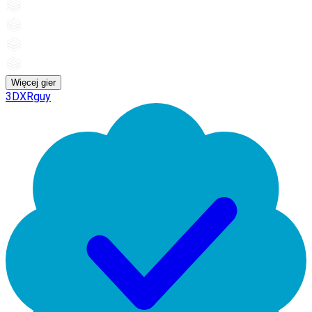
Więcej gier
3DXRguy