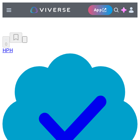
App
0
HPH