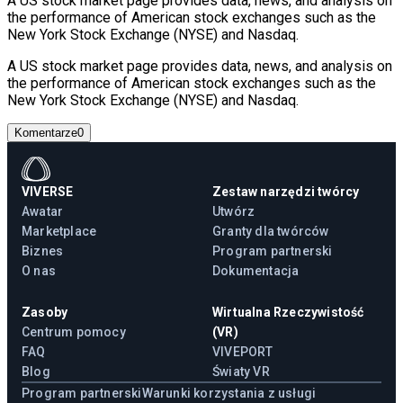
A US stock market page provides data, news, and analysis on
the performance of American stock exchanges such as the
New York Stock Exchange (NYSE) and Nasdaq.
A US stock market page provides data, news, and analysis on
the performance of American stock exchanges such as the
New York Stock Exchange (NYSE) and Nasdaq.
Komentarze
0
VIVERSE
Zestaw narzędzi twórcy
Awatar
Utwórz
Marketplace
Granty dla twórców
Biznes
Program partnerski
O nas
Dokumentacja
Zasoby
Wirtualna Rzeczywistość
Centrum pomocy
(VR)
FAQ
VIVEPORT
Blog
Światy VR
Program partnerski
Warunki korzystania z usługi