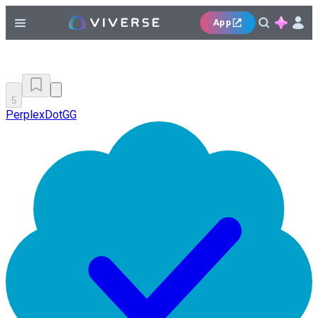
App
5
PerplexDotGG