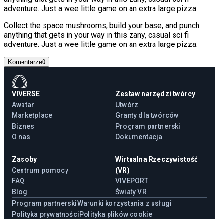
adventure. Just a wee little game on an extra large pizza.
Collect the space mushrooms, build your base, and punch
anything that gets in your way in this zany, casual sci fi
adventure. Just a wee little game on an extra large pizza.
Komentarze
0
VIVERSE
Zestaw narzędzi twórcy
Awatar
Utwórz
Marketplace
Granty dla twórców
Biznes
Program partnerski
O nas
Dokumentacja
Zasoby
Wirtualna Rzeczywistość
Centrum pomocy
(VR)
FAQ
VIVEPORT
Blog
Światy VR
Program partnerski
Warunki korzystania z usługi
Polityka prywatności
Polityka plików cookie