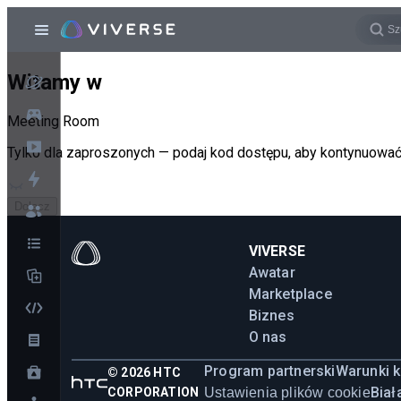
Witamy w
Meeting Room
Tylko dla zaproszonych — podaj kod dostępu, aby kontynuować
Dołącz
VIVERSE
Awatar
Marketplace
Biznes
O nas
Program partnerski
Warunki k
©
2026
HTC
Biał
CORPORATION
Ustawienia plików cookie