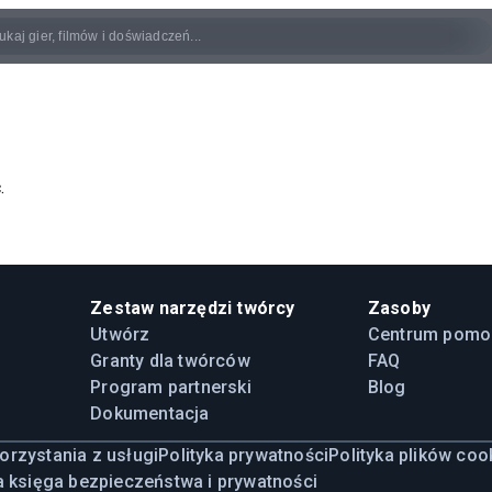
.
Zestaw narzędzi twórcy
Zasoby
Utwórz
Centrum pomo
Granty dla twórców
FAQ
Program partnerski
Blog
Dokumentacja
orzystania z usługi
Polityka prywatności
Polityka plików coo
a księga bezpieczeństwa i prywatności