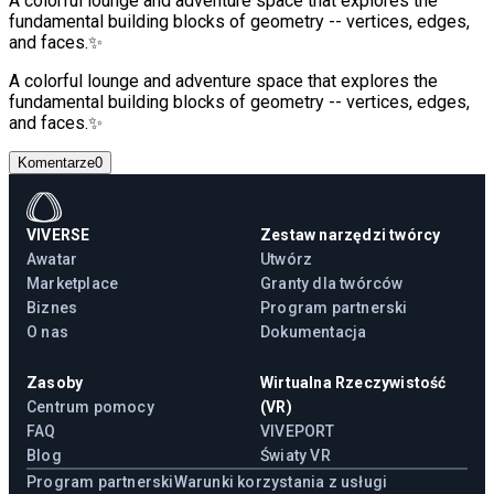
A colorful lounge and adventure space that explores the
fundamental building blocks of geometry -- vertices, edges,
and faces.✨
A colorful lounge and adventure space that explores the
fundamental building blocks of geometry -- vertices, edges,
and faces.✨
Komentarze
0
VIVERSE
Zestaw narzędzi twórcy
Awatar
Utwórz
Marketplace
Granty dla twórców
Biznes
Program partnerski
O nas
Dokumentacja
Zasoby
Wirtualna Rzeczywistość
Centrum pomocy
(VR)
FAQ
VIVEPORT
Blog
Światy VR
Program partnerski
Warunki korzystania z usługi