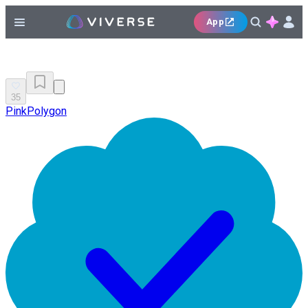
App
35
PinkPolygon