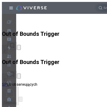
Out of Bounds Trigger
2
Out of Bounds Trigger
2
SPL
0 obserwujących
Obserwuj