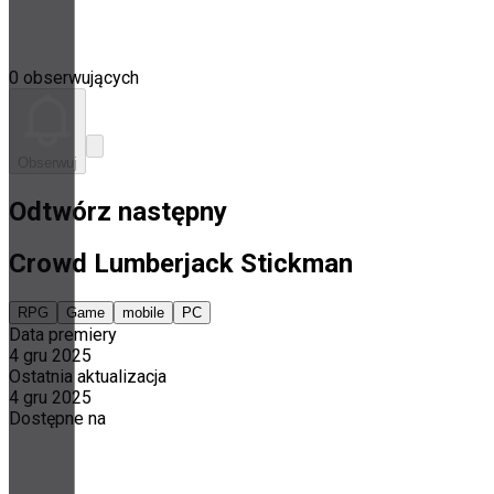
0 obserwujących
Obserwuj
Odtwórz następny
Crowd Lumberjack Stickman
RPG
Game
mobile
PC
Data premiery
4 gru 2025
Ostatnia aktualizacja
4 gru 2025
Dostępne na