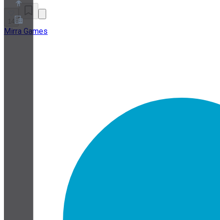
14
Mirra Games
O nas
Program partnerski
Warunki korzystania z usługi
Polityka prywatności
Polityka plików cookie
Ustawienia plików cookie
Biała księga bezpieczeństwa i prywatności