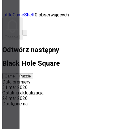
LittleGameShelf
0 obserwujących
Obserwuj
Odtwórz następny
Black Hole Square
Game
Puzzle
Data premiery
31 mar 2026
Ostatnia aktualizacja
24 mar 2026
Dostępne na