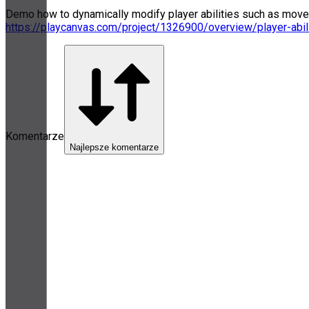
Demo how to dynamically modify player abilities such as movemen
https://playcanvas.com/project/1326900/overview/player-abil
Komentarze
Najlepsze komentarze