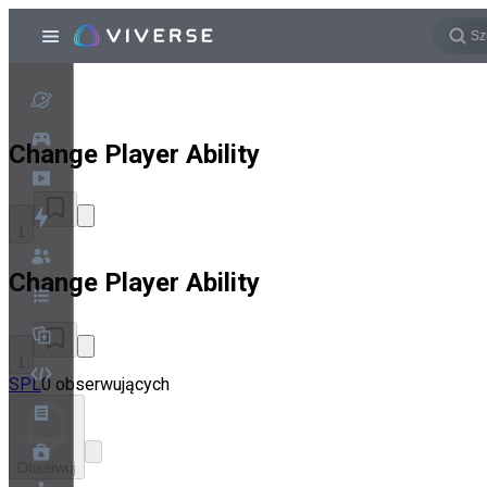
Change Player Ability
1
Change Player Ability
1
SPL
0 obserwujących
Obserwuj