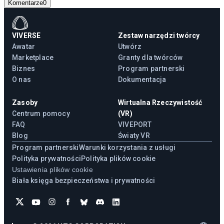
Komentarze
0
VIVERSE
Zestaw narzędzi twórcy
Awatar
Utwórz
Marketplace
Granty dla twórców
Biznes
Program partnerski
O nas
Dokumentacja
Zasoby
Wirtualna Rzeczywistość
Centrum pomocy
(VR)
FAQ
VIVEPORT
Blog
Światy VR
Program partnerski
Warunki korzystania z usługi
Polityka prywatności
Polityka plików cookie
Ustawienia plików cookie
Biała księga bezpieczeństwa i prywatności