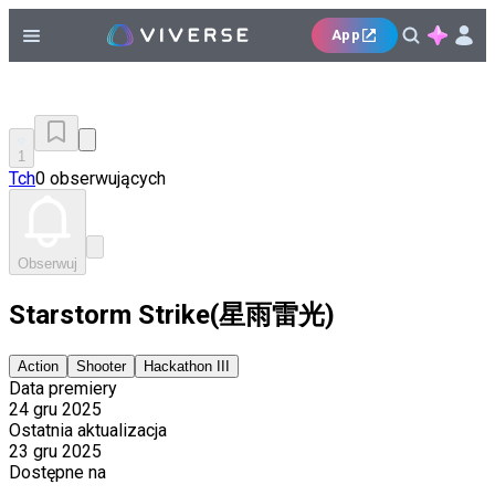
App
1
Tch
0 obserwujących
Obserwuj
Starstorm Strike(星雨雷光)
Action
Shooter
Hackathon III
Data premiery
24 gru 2025
Ostatnia aktualizacja
23 gru 2025
Dostępne na