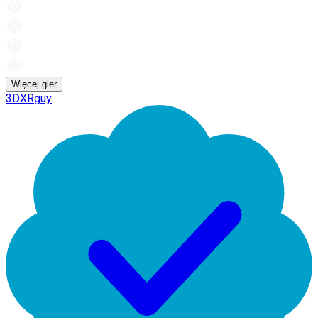
Więcej gier
3DXRguy