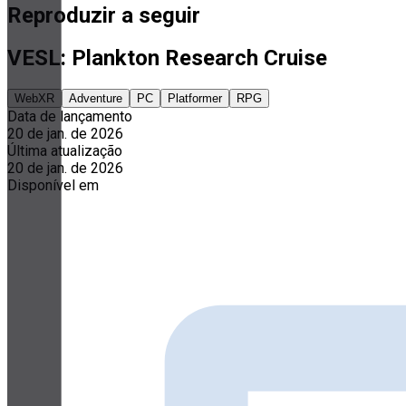
Reproduzir a seguir
VESL: Plankton Research Cruise
WebXR
Adventure
PC
Platformer
RPG
Data de lançamento
20 de jan. de 2026
Última atualização
20 de jan. de 2026
Disponível em