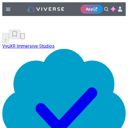
App
2
VyuXR Immersive Studios