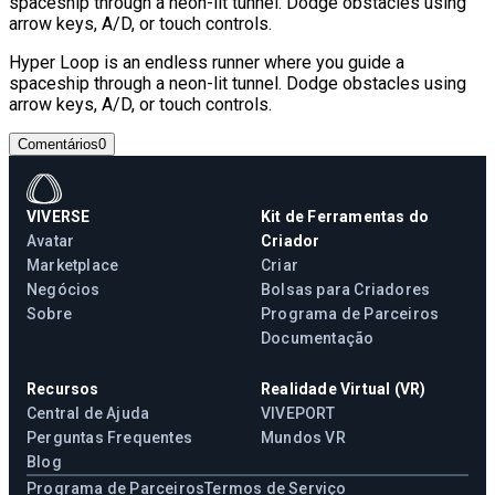
spaceship through a neon-lit tunnel. Dodge obstacles using
arrow keys, A/D, or touch controls.
Hyper Loop is an endless runner where you guide a
spaceship through a neon-lit tunnel. Dodge obstacles using
arrow keys, A/D, or touch controls.
Comentários
0
VIVERSE
Kit de Ferramentas do
Avatar
Criador
Marketplace
Criar
Negócios
Bolsas para Criadores
Sobre
Programa de Parceiros
Documentação
Recursos
Realidade Virtual (VR)
Central de Ajuda
VIVEPORT
Perguntas Frequentes
Mundos VR
Blog
Programa de Parceiros
Termos de Serviço