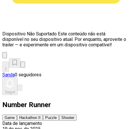
Dispositivo Não Suportado
Este conteúdo não está
disponível no seu dispositivo atual. Por enquanto, aproveite o
trailer — e experimente em um dispositivo compatível!
2
Sanda
0 seguidores
Seguir
Number Runner
Game
Hackathon II
Puzzle
Shooter
Data de lançamento
19 de nov. de 2025