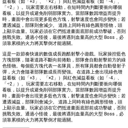
益看板（如「+3」、「×2」）與紅色減益看板（如「-4」、
「÷2」）。玩家需要左右移動，在短時間內判斷要衝向哪個
看板，以提升或避免削弱部隊實力。當部隊數因增益而提升
時，畫面中會出現更多藍色方塊，射擊速度也會同步變快；若
遭遇減益，部隊則會減少。 道路上同時有綠色圓形怪物，頭
上顯示血量。玩家必須在它們抵達畫面底部前成功擊破，否則
挑戰失敗。通過小怪後，最後將遇到血量高的大型 Boss，必
須靠累積的火力將其擊倒才能過關。
這是一款節奏快速的數值成長跑酷射擊小遊戲。玩家操控藍色
方塊部隊，隨著道路不斷向前捲動，部隊會自動射擊前方的綠
色怪物。每個藍方塊代表一名隊員，所有隊員都會自動發射子
彈，火力會隨著部隊數成長而變強。 在道路上會出現綠色增
益看板（如「+3」、「×2」）與紅色減益看板（如「-4」、
「÷2」）。玩家需要左右移動，在短時間內判斷要衝向哪個
看板，以提升或避免削弱部隊實力。當部隊數因增益而提升
時，畫面中會出現更多藍色方塊，射擊速度也會同步變快；若
遭遇減益，部隊則會減少。 道路上同時有綠色圓形怪物，頭
上顯示血量。玩家必須在它們抵達畫面底部前成功擊破，否則
挑戰失敗。通過小怪後，最後將遇到血量高的大型 Boss，必
須靠累積的火力將其擊倒才能過關。