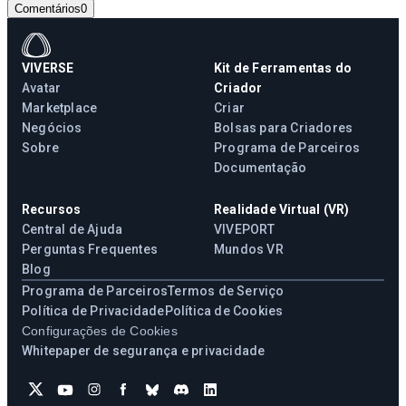
Comentários
0
VIVERSE
Kit de Ferramentas do
Avatar
Criador
Marketplace
Criar
Negócios
Bolsas para Criadores
Sobre
Programa de Parceiros
Documentação
Recursos
Realidade Virtual (VR)
Central de Ajuda
VIVEPORT
Perguntas Frequentes
Mundos VR
Blog
Programa de Parceiros
Termos de Serviço
Política de Privacidade
Política de Cookies
Configurações de Cookies
Whitepaper de segurança e privacidade