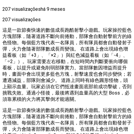
207 visualizações
há 9 meses
207 visualizações
這是一款節奏快速的數值成長跑酷射擊小遊戲。玩家操控藍色
方塊部隊，隨著道路不斷向前捲動，部隊會自動射擊前方的綠
色怪物。每個藍方塊代表一名隊員，所有隊員都會自動發射子
彈，火力會隨著部隊數成長而變強。 在道路上會出現綠色增
益看板（如「+3」、「×2」）與紅色減益看板（如「-4」、
「÷2」）。玩家需要左右移動，在短時間內判斷要衝向哪個
看板，以提升或避免削弱部隊實力。當部隊數因增益而提升
時，畫面中會出現更多藍色方塊，射擊速度也會同步變快；若
遭遇減益，部隊則會減少。 道路上同時有綠色圓形怪物，頭
上顯示血量。玩家必須在它們抵達畫面底部前成功擊破，否則
挑戰失敗。通過小怪後，最後將遇到血量高的大型 Boss，必
須靠累積的火力將其擊倒才能過關。
這是一款節奏快速的數值成長跑酷射擊小遊戲。玩家操控藍色
方塊部隊，隨著道路不斷向前捲動，部隊會自動射擊前方的綠
色怪物。每個藍方塊代表一名隊員，所有隊員都會自動發射子
彈，火力會隨著部隊數成長而變強。 在道路上會出現綠色增