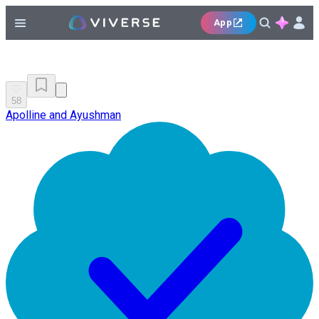
App
58
Apolline and Ayushman