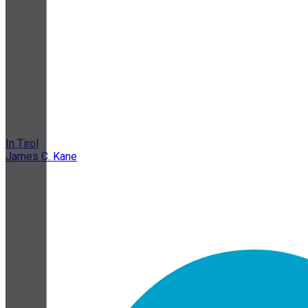
In Tirol
James C. Kane