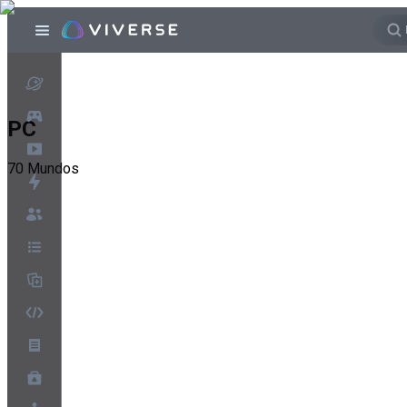
PC
70
Mundos