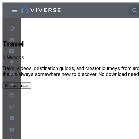
Travel
0
Mundos
Travel videos, destination guides, and creator journeys from aro
there's always somewhere new to discover. No download need
Mostrar mais