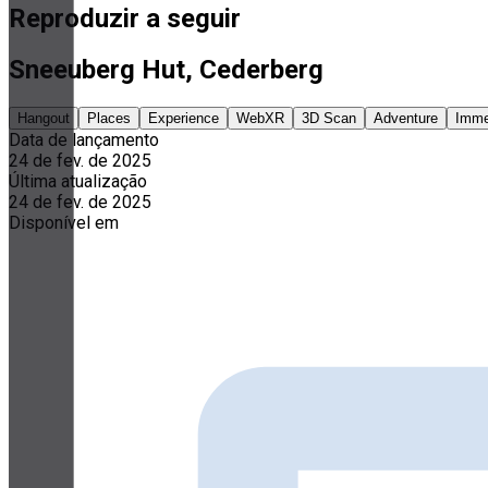
Reproduzir a seguir
Sneeuberg Hut, Cederberg
Hangout
Places
Experience
WebXR
3D Scan
Adventure
Imme
Data de lançamento
24 de fev. de 2025
Última atualização
24 de fev. de 2025
Disponível em