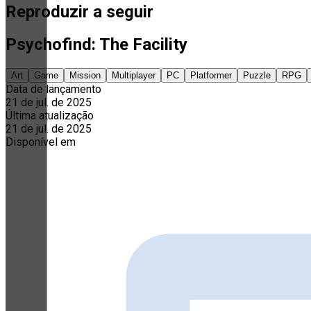
Reproduzir a seguir
Psychofind: The Facility
Art
Game
Mission
Multiplayer
PC
Platformer
Puzzle
RPG
Data de lançamento
21 de jul. de 2025
Última atualização
21 de jul. de 2025
Disponível em