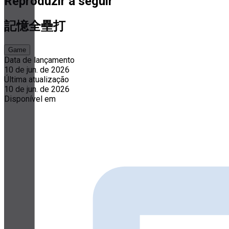
Reproduzir a seguir
記憶全壘打
Game
Data de lançamento
10 de jun. de 2026
Última atualização
10 de jun. de 2026
Disponível em