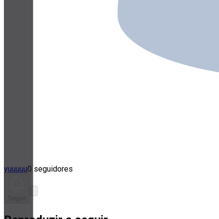
yuuuuu
0 seguidores
Seguir