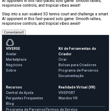
AI opponent in this fast-paced solo game. Smooth rallies,
responsive controls, and tropical vibes await!
Step into a sun-soaked 3D tennis court and challenge a smart
AI opponent in this fast-paced solo game. Smooth rallies,
responsive controls, and tropical vibes await!
Comentários
0
VIVERSE
Kit de Ferramentas do
Avatar
Criador
Marketplace
Criar
Negócios
Bolsas para Criadores
Sobre
Programa de Parceiros
Documentação
Recursos
Realidade Virtual (VR)
Central de Ajuda
VIVEPORT
Perguntas Frequentes
Mundos VR
Blog
Programa de Parceiros
Termos de Serviço