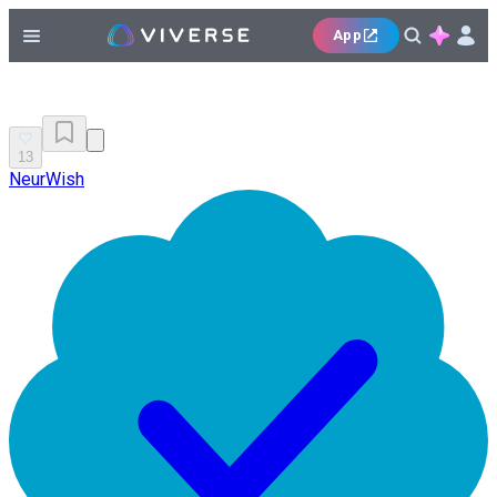
App
13
NeurWish