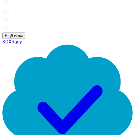
Ещё игры
3DXRguy