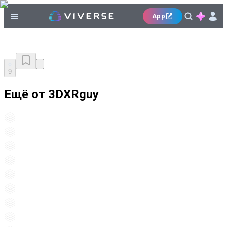
App
9
Ещё от 3DXRguy