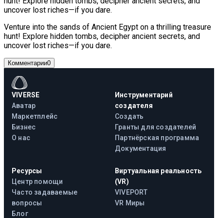
hunt! Explore hidden tombs, decipher ancient secrets, and
uncover lost riches—if you dare.
Venture into the sands of Ancient Egypt on a thrilling treasure
hunt! Explore hidden tombs, decipher ancient secrets, and
uncover lost riches—if you dare.
Комментарии
0
VIVERSE
Инструментарий
Аватар
создателя
Маркетплейс
Создать
Бизнес
Гранты для создателей
О нас
Партнёрская программа
Документация
Ресурсы
Виртуальная реальность
Центр помощи
(VR)
Часто задаваемые
VIVEPORT
вопросы
VR Миры
Блог