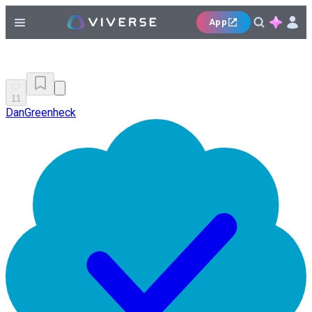
App
11
DanGreenheck