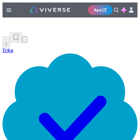
App
8
Erika