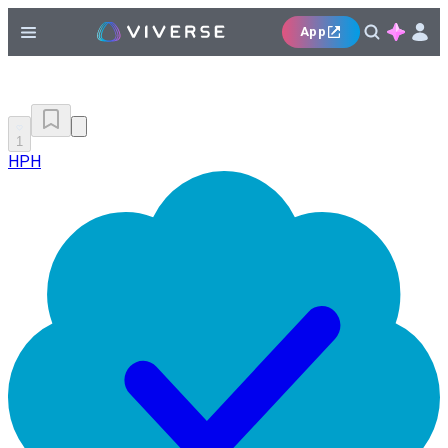
App
1
HPH