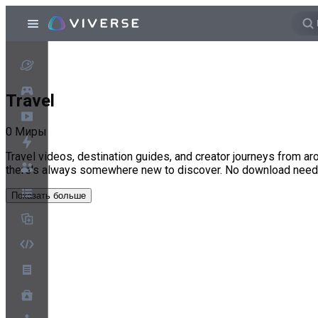
Travel
0
Миры
Travel videos, destination guides, and creator journeys from aro
there's always somewhere new to discover. No download need
Показать больше